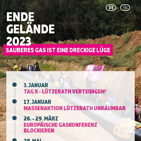
DE
EN
ENDE
GELÄNDE
2023
3. JANUAR
TAG X - LÜTZERATH VERTEIDIGEN!
17. JANUAR
MASSENAKTION LÜTZERATH UNRÄUMBAR
26. - 29. MÄRZ
EUROPÄISCHE GASKONFERENZ
BLOCKIEREN
28. MAI