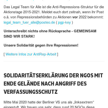
Das Legal Team für Alle ist die Anti-Repressions-Struktur für die
Aktionstage 2015-2021. Meldet euch dort zeitnah, wenn ihr Post
o.ä. von Repressionsbehörden zu Aktionen
vor
2022 bekommt:
legal_team_fuer_alle@posteo.de
(
pgp-key
)
Unterschreibt nichts ohne Rücksprache - GEMEINSAM
SIND WIR STARK!
Unsere Solidarität gegen ihre Repressionen!
[
Weitere Infos zur AntiRep-Arbeit
]
SOLIDARITÄTSERKLÄRUNG DER NGOS MIT
ENDE GELÄNDE NACH ANGRIFF DES
VERFASSUNGSSCHUTZ
Mitte Mai 2020 hatte der Berliner VS uns als „linksextrem“
eingestuft. Wir freuen uns sehr, dass rund 20 NGOs diese