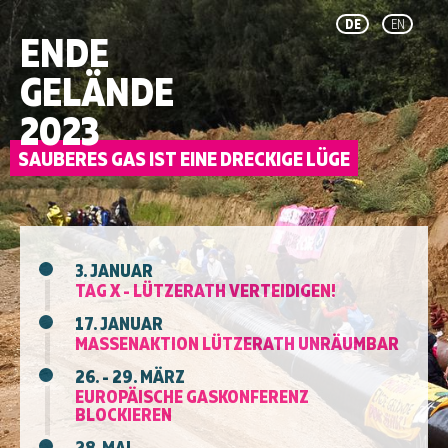
DE
EN
ENDE
GELÄNDE
2023
3. JANUAR
TAG X - LÜTZERATH VERTEIDIGEN!
17. JANUAR
MASSENAKTION LÜTZERATH UNRÄUMBAR
26. - 29. MÄRZ
EUROPÄISCHE GASKONFERENZ
BLOCKIEREN
28. MAI