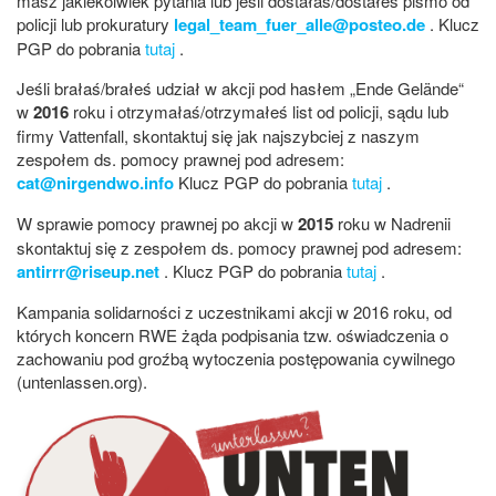
masz jakiekolwiek pytania lub jeśli dostałaś/dostałeś pismo od
policji lub prokuratury
legal_team_fuer_alle@posteo.de
. Klucz
PGP do pobrania
tutaj
.
Jeśli brałaś/brałeś udział w akcji pod hasłem „Ende Gelände“
w
2016
roku i otrzymałaś/otrzymałeś list od policji, sądu lub
firmy Vattenfall, skontaktuj się jak najszybciej z naszym
zespołem ds. pomocy prawnej pod adresem:
cat@nirgendwo.info
Klucz PGP do pobrania
tutaj
.
W sprawie pomocy prawnej po akcji w
2015
roku w Nadrenii
skontaktuj się z zespołem ds. pomocy prawnej pod adresem:
antirrr@riseup.net
. Klucz PGP do pobrania
tutaj
.
Kampania solidarności z uczestnikami akcji w 2016 roku, od
których koncern RWE żąda podpisania tzw. oświadczenia o
zachowaniu pod groźbą wytoczenia postępowania cywilnego
(untenlassen.org).