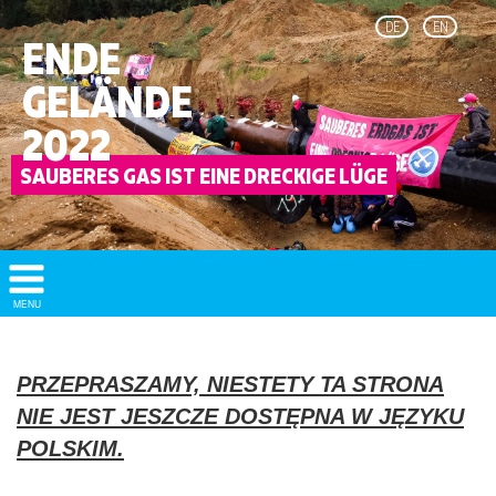
DE
EN
ENDE
GELÄNDE
2022
Show/
MENU
Hide
Navigation
PRZEPRASZAMY, NIESTETY TA STRONA
NIE JEST JESZCZE DOSTĘPNA W JĘZYKU
POLSKIM.