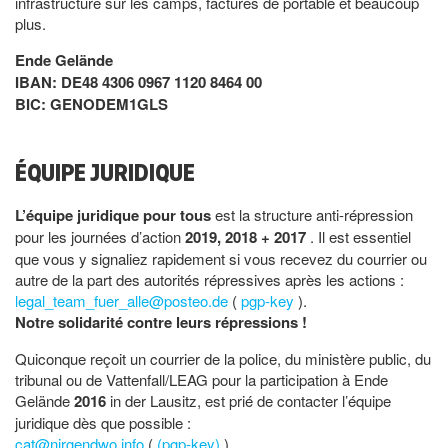
infrastructure sur les camps, factures de portable et beaucoup
plus.
Ende Gelände
IBAN: DE48 4306 0967 1120 8464 00
BIC: GENODEM1GLS
ÉQUIPE JURIDIQUE
L’équipe juridique pour tous
est la structure anti-répression
pour les journées d’action
2019, 2018 + 2017
. Il est essentiel
que vous y signaliez rapidement si vous recevez du courrier ou
autre de la part des autorités répressives après les actions :
legal_team_fuer_alle@posteo.de
(
pgp-key
).
Notre solidarité contre leurs répressions !
Quiconque reçoit un courrier de la police, du ministère public, du
tribunal ou de Vattenfall/LEAG pour la participation à Ende
Gelände
2016
in der Lausitz, est prié de contacter l’équipe
juridique dès que possible :
cat@nirgendwo.info
(
(pgp-key)
)