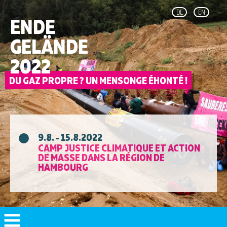
DE
EN
ENDE
GELÄNDE
2022
9.8. - 15.8.2022
CAMP JUSTICE CLIMATIQUE ET ACTION
DE MASSE DANS LA RÉGION DE
HAMBOURG