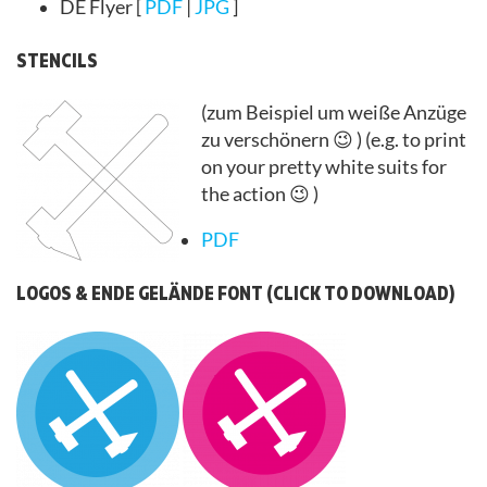
DE Flyer [
PDF
|
JPG
]
STENCILS
(zum Beispiel um weiße Anzüge
zu verschönern 😉 ) (e.g. to print
on your pretty white suits for
the action 😉 )
PDF
LOGOS & ENDE GELÄNDE FONT (CLICK TO DOWNLOAD)