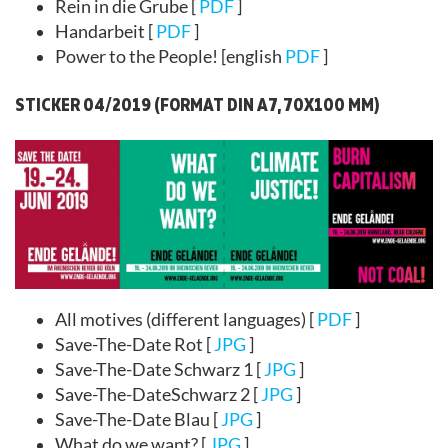
Rein in die Grube [
PDF
]
Handarbeit [
PDF
]
Power to the People! [english
PDF
]
STICKER 04/2019 (FORMAT DIN A7, 70X100 MM)
All motives (different languages) [
PDF
]
Save-The-Date Rot [
JPG
]
Save-The-Date Schwarz 1 [
JPG
]
Save-The-DateSchwarz 2 [
JPG
]
Save-The-Date Blau [
JPG
]
What do we want? [
JPG
]