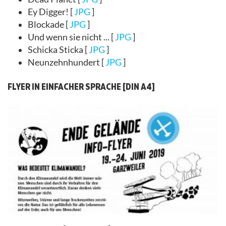
Ey Digger! [
JPG
]
Blockade [
JPG
]
Und wenn sie nicht ... [
JPG
]
Schicka Sticka [
JPG
]
Neunzehnhundert [
JPG
]
FLYER IN EINFACHER SPRACHE [DIN A4]