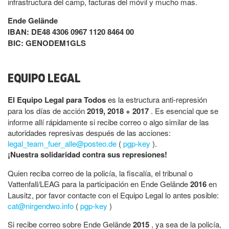
infrastructura del camp, facturas del móvil y mucho mas.
Ende Gelände
IBAN: DE48 4306 0967 1120 8464 00
BIC: GENODEM1GLS
EQUIPO LEGAL
El Equipo Legal para Todos
es la estructura anti-represión
para los días de acción
2019, 2018 + 2017
. Es esencial que se
informe allí rápidamente si recibe correo o algo similar de las
autoridades represivas después de las acciones:
legal_team_fuer_alle@posteo.de
(
pgp-key
).
¡Nuestra solidaridad contra sus represiones!
Quien reciba correo de la policía, la fiscalía, el tribunal o
Vattenfall/LEAG para la participación en Ende Gelände
2016
en
Lausitz, por favor contacte con el Equipo Legal lo antes posible:
cat@nirgendwo.info
(
pgp-key
)
Si recibe correo sobre Ende Gelände
2015
, ya sea de la policía,