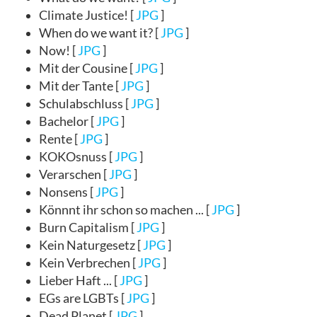
Climate Justice! [
JPG
]
When do we want it? [
JPG
]
Now! [
JPG
]
Mit der Cousine [
JPG
]
Mit der Tante [
JPG
]
Schulabschluss [
JPG
]
Bachelor [
JPG
]
Rente [
JPG
]
KOKOsnuss [
JPG
]
Verarschen [
JPG
]
Nonsens [
JPG
]
Könnnt ihr schon so machen ... [
JPG
]
Burn Capitalism [
JPG
]
Kein Naturgesetz [
JPG
]
Kein Verbrechen [
JPG
]
Lieber Haft ... [
JPG
]
EGs are LGBTs [
JPG
]
Dead Planet [
JPG
]