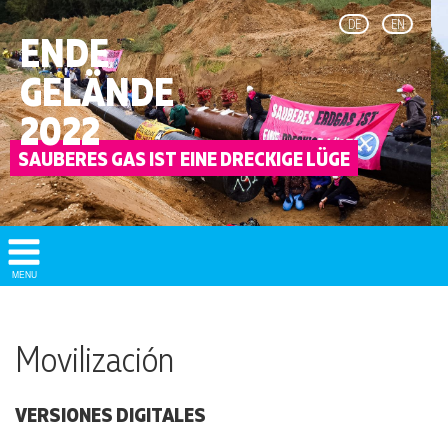
DE
EN
ENDE
GELÄNDE
2022
Show/
MENU
Hide
Navigation
Movilización
VERSIONES DIGITALES